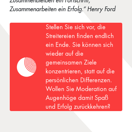
Zusammenbleiben ein Fortschritt,
Zusammenarbeiten ein Erfolg.” Henry Ford
Stellen Sie sich vor, die
Streitereien finden endlich
ein Ende. Sie können sich
wieder auf die
gemeinsamen Ziele
konzentrieren, statt auf die
persönlichen Differenzen.
Wollen Sie Moderation auf
Augenhöge damit Spaß
und Erfolg zurückkehren?